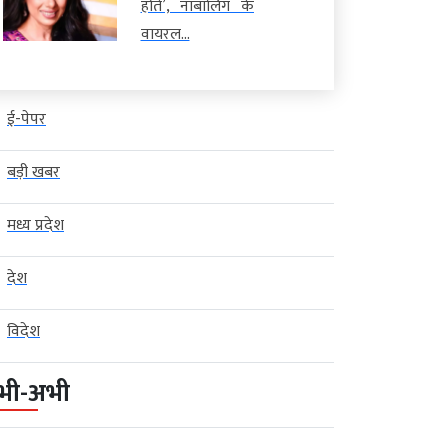
होते’, नाबालिग के
वायरल...
ई-पेपर
बड़ी खबर
मध्य प्रदेश
देश
विदेश
भी-अभी