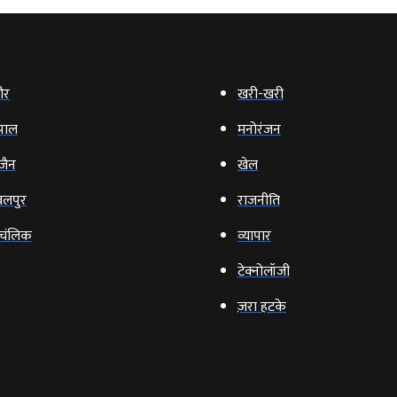
ौर
खरी-खरी
पाल
मनोरंजन
‍जैन
खेल
लपुर
राजनीति
चंलिक
व्‍यापार
टेक्‍नोलॉजी
ज़रा हटके