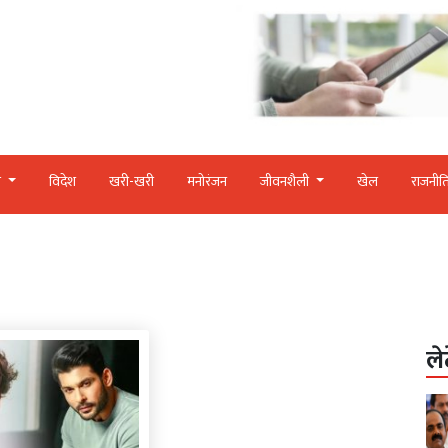
र
विदेश
खरी-खरी
मनोरंजन
जीवनशैली
खेल
राजनीत
ले