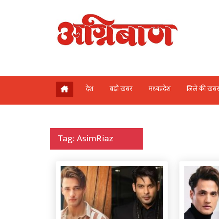
देश
बड़ी खबर
मध्‍यप्रदेश
जिले की खब
Tag:
AsimRiaz