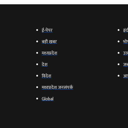
ई‑पेपर
इंद
बड़ी खबर
भो
मध्‍यप्रदेश
उज्
देश
जब
विदेश
आ
मध्यप्रदेश जनसंपर्क
Global