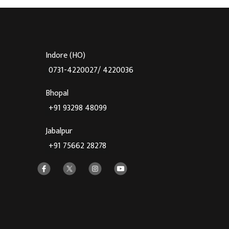
Indore (HO)
0731-4220027/ 4220036
Bhopal
+91 93298 48099
Jabalpur
+91 75662 28278