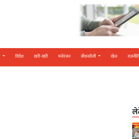
र
विदेश
खरी-खरी
मनोरंजन
जीवनशैली
खेल
राजनीत
ले