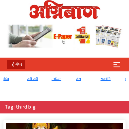
ई-पेपर
खरी-खरी
मनोरंजन
खेल
राजनीति
व्‍यापार
Tag:
third big