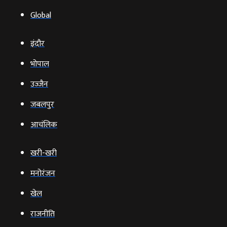
Global
इंदौर
भोपाल
उज्‍जैन
जबलपुर
आचंलिक
खरी-खरी
मनोरंजन
खेल
राजनीति