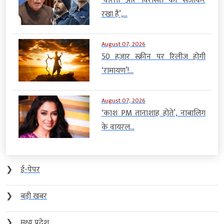
‘वीरता और विरासत को संजोकर
रखा है’,...
August 07, 2026
50 हजार स्क्रीन पर रिलीज होगी
‘रामायण’!...
August 07, 2026
‘काश PM तानाशाह होते’, नाबालिग
के वायरल...
❯
ई-पेपर
❯
बड़ी खबर
❯
मध्य प्रदेश