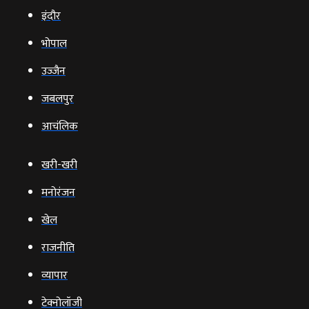
इंदौर
भोपाल
उज्‍जैन
जबलपुर
आचंलिक
खरी-खरी
मनोरंजन
खेल
राजनीति
व्‍यापार
टेक्‍नोलॉजी