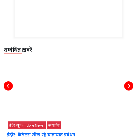
सम्बंधित ख़बरें
इंदौर न्यूज़ (Indore News)
मध्‍यप्रदेश
इंदौर: कैडेट्स सीख रहे यातायात प्रबंधन