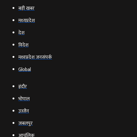
बड़ी खबर
मध्‍यप्रदेश
देश
विदेश
मध्यप्रदेश जनसंपर्क
Global
इंदौर
भोपाल
उज्‍जैन
जबलपुर
आचंलिक