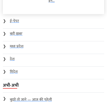
इन...
❯
ई-पेपर
❯
बड़ी खबर
❯
मध्य प्रदेश
❯
देश
❯
विदेश
अभी-अभी
❯
बुझो तो जाने — आज की पहेली