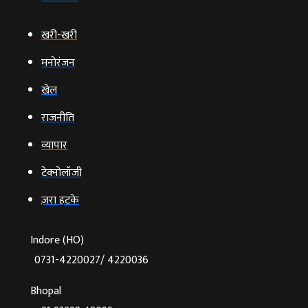
खरी-खरी
मनोरंजन
खेल
राजनीति
व्‍यापार
टेक्‍नोलॉजी
ज़रा हटके
Indore (HO)
0731-4220027/ 4220036
Bhopal