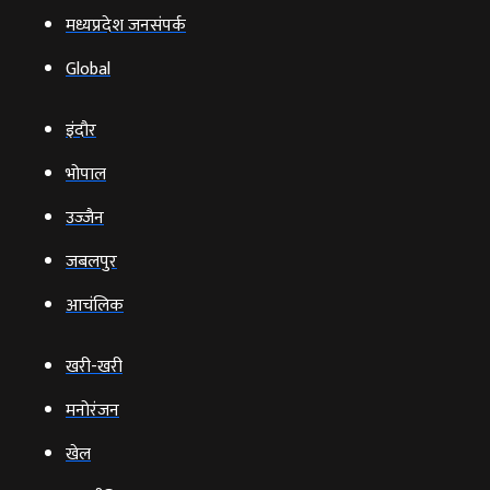
मध्यप्रदेश जनसंपर्क
Global
इंदौर
भोपाल
उज्‍जैन
जबलपुर
आचंलिक
खरी-खरी
मनोरंजन
खेल