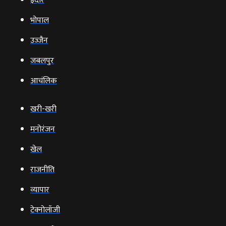
इंदौर
भोपाल
उज्‍जैन
जबलपुर
आचंलिक
खरी-खरी
मनोरंजन
खेल
राजनीति
व्‍यापार
टेक्‍नोलॉजी