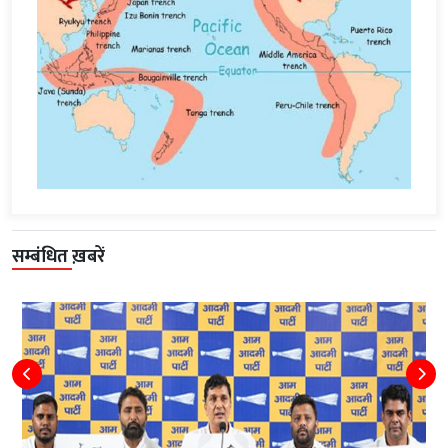
सम्बंधित ख़बरें