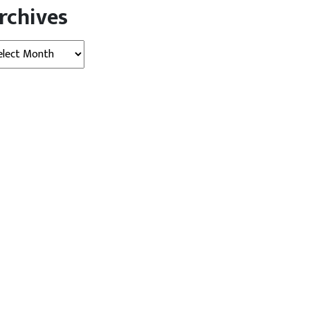
rchives
hives