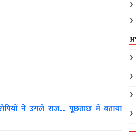
❯
❯
अ
❯
❯
❯
ोपियों ने उगले राज.... पूछताछ में बताया
❯