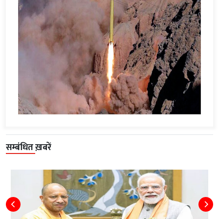
सम्बंधित ख़बरें