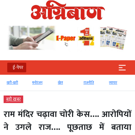
ई-पेपर
खरी-खरी
मनोरंजन
खेल
राजनीति
व्‍यापार
बड़ी खबर
राम मंदिर चढ़ावा चोरी केस…. आरोपियों
ने उगले राज…. पूछताछ में बताया