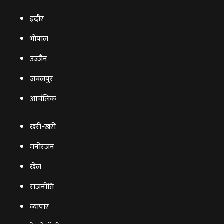
इंदौर
भोपाल
उज्‍जैन
जबलपुर
आचंलिक
खरी-खरी
मनोरंजन
खेल
राजनीति
व्‍यापार