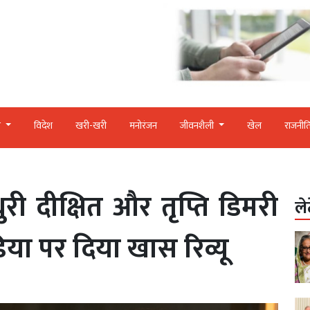
र
विदेश
खरी-खरी
मनोरंजन
जीवनशैली
खेल
राजनीत
ुरी दीक्षित और तृप्ति डिमरी
ले
ा पर दिया खास रिव्यू