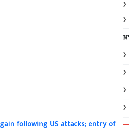
❯
❯
अ
❯
❯
❯
❯
gain following US attacks; entry of