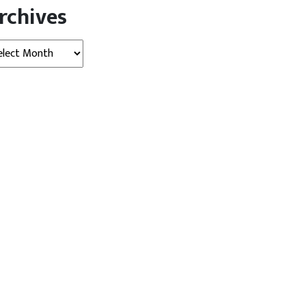
rchives
hives