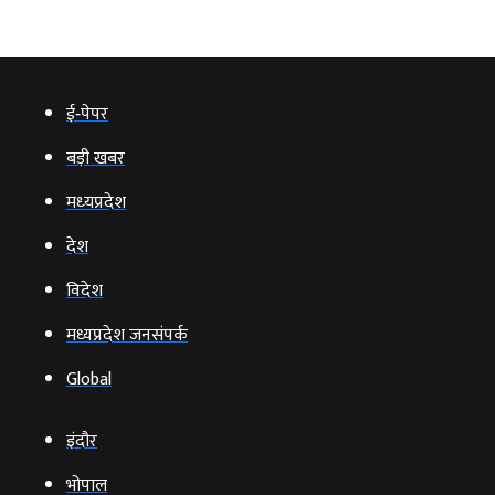
ई‑पेपर
बड़ी खबर
मध्‍यप्रदेश
देश
विदेश
मध्यप्रदेश जनसंपर्क
Global
इंदौर
भोपाल