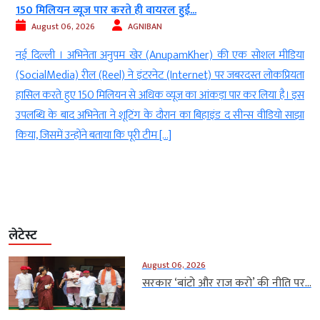
 पार करते ही वायरल हुई...
Bigg Boss 20 में नया ग
26
AGNIBAN
August 06, 2026
नेता अनुपम खेर (AnupamKher) की एक सोशल मीडिया
नई दिल्ली। सलमान खा
 (Reel) ने इंटरनेट (Internet) पर जबरदस्त लोकप्रियता
बॉस(popular reality s
0 मिलियन से अधिक व्यूज का आंकड़ा पार कर लिया है। इस
के बीच आने के लिए तै
नेता ने शूटिंग के दौरान का बिहाइंड द सीन्स वीडियो साझा
प्रस्तावित है और हाल ही 
े बताया कि पूरी टीम […]
दी है। टीजर में […]
लेटेस्ट
August 06, 2026
सरकार ‘बांटो और राज करो’ की नीति पर...