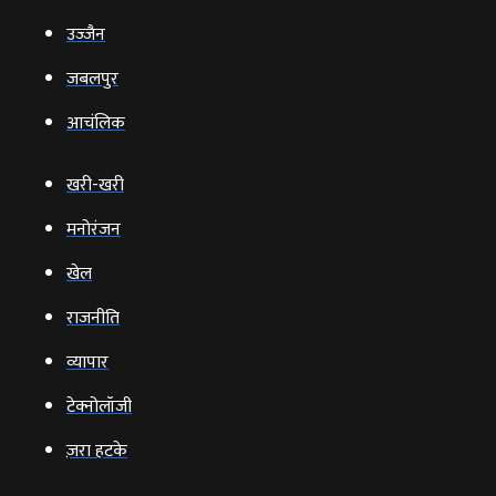
उज्‍जैन
जबलपुर
आचंलिक
खरी-खरी
मनोरंजन
खेल
राजनीति
व्‍यापार
टेक्‍नोलॉजी
ज़रा हटके