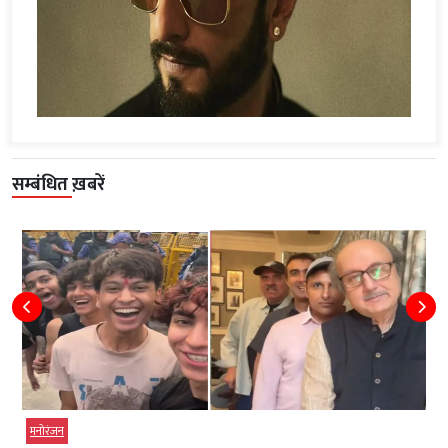
सम्बंधित ख़बरें
मनोरंजन