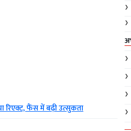
❯
❯
अ
❯
❯
❯
िएक्ट, फैंस में बढ़ी उत्सुकता
❯