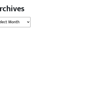
rchives
hives