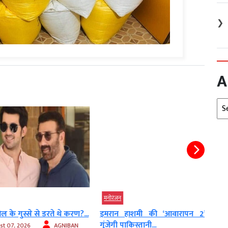
❯
A
Arc
मनोरंजन
देश
गुस्से से डरते थे करण?...
इमरान हाशमी की ‘आवारापन 2’ में
शादी
गूंजेगी पाकिस्तानी...
परिवर्
, 2026
AGNIBAN