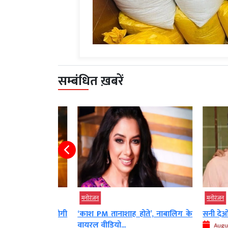
सम्बंधित ख़बरें
मनोरंजन
मनोरंजन
 पर रिलीज होगी
‘काश PM तानाशाह होते’, नाबालिग के
सनी देओल के 
वायरल वीडियो...
August 07