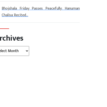
Bhojshala Friday Passes Peacefully: Hanuman
Chalisa Recited...
rchives
hives
मनोरंजन
मनोरंजन
 के लिए नहीं किया था धर्म
माफिया के दबाव में खतरे में थी ‘द...
तन?...
August 07, 2026
AGNIBAN