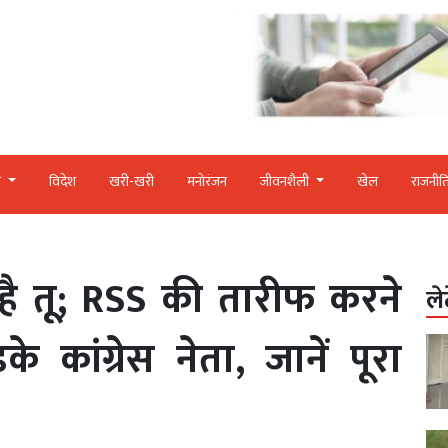
र
विदेश
खरी-खरी
मनोरंजन
जीवनशैली
खेल
राजनीत
ै तू; RSS की तारीफ करने
ले
 कांग्रेस नेता, जानें पूरा