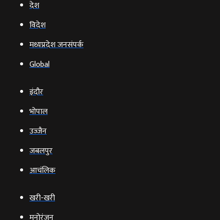
देश
विदेश
मध्यप्रदेश जनसंपर्क
Global
इंदौर
भोपाल
उज्‍जैन
जबलपुर
आचंलिक
खरी-खरी
मनोरंजन