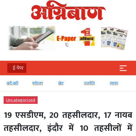
ई-पेपर
खरी-खरी
मनोरंजन
खेल
राजनीति
व्‍यापार
Uncategorized
19 एसडीएम, 20 तहसीलदार, 17 नायब
तहसीलदार, इंदौर में 10 तहसीलों में