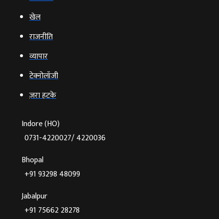
खेल
राजनीति
व्‍यापार
टेक्‍नोलॉजी
ज़रा हटके
Indore (HO)
0731-4220027/ 4220036
Bhopal
+91 93298 48099
Jabalpur
+91 75662 28278