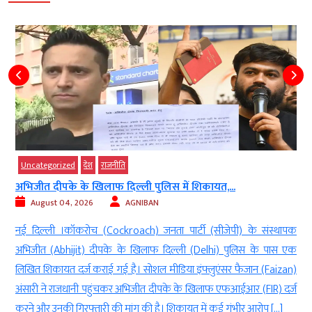
Uncategorized
देश
राजनीति
अभिजीत दीपके के खिलाफ दिल्ली पुलिस में शिकायत,...
August 04, 2026
AGNIBAN
े
नई दिल्ली ।कॉकरोच (Cockroach) जनता पार्टी (सीजेपी) के संस्थापक
ई
अभिजीत (Abhijit) दीपके के खिलाफ दिल्ली (Delhi) पुलिस के पास एक
)
लिखित शिकायत दर्ज कराई गई है। सोशल मीडिया इंफ्लुएंसर फैजान (Faizan)
ध
अंसारी ने राजधानी पहुंचकर अभिजीत दीपके के खिलाफ एफआईआर (FIR) दर्ज
करने और उनकी गिरफ्तारी की मांग की है। शिकायत में कई गंभीर आरोप […]