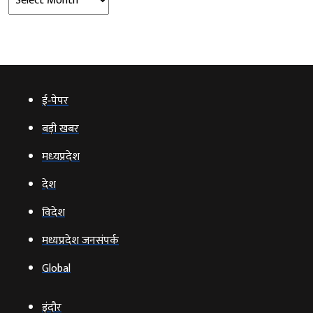
ई‑पेपर
बड़ी खबर
मध्‍यप्रदेश
देश
विदेश
मध्यप्रदेश जनसंपर्क
Global
इंदौर