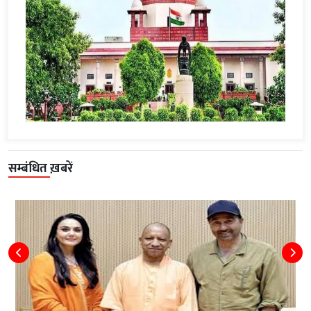
सम्बंधित ख़बरें