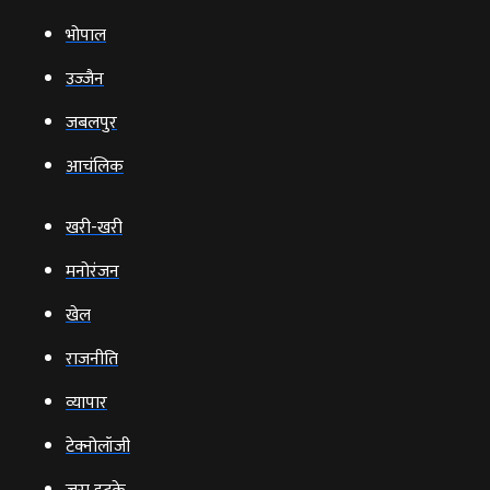
भोपाल
उज्‍जैन
जबलपुर
आचंलिक
खरी-खरी
मनोरंजन
खेल
राजनीति
व्‍यापार
टेक्‍नोलॉजी