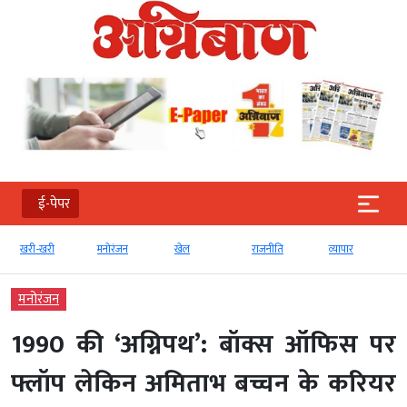
ई-पेपर
खरी-खरी
मनोरंजन
खेल
राजनीति
व्‍यापार
मनोरंजन
1990 की ‘अग्निपथ’: बॉक्स ऑफिस पर
फ्लॉप लेकिन अमिताभ बच्चन के करियर