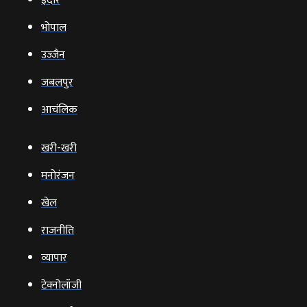
इंदौर
भोपाल
उज्‍जैन
जबलपुर
आचंलिक
खरी-खरी
मनोरंजन
खेल
राजनीति
व्‍यापार
टेक्‍नोलॉजी