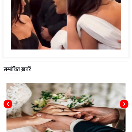
सम्बंधित ख़बरें