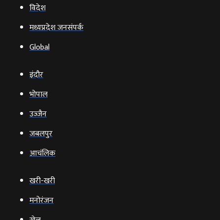
विदेश
मध्यप्रदेश जनसंपर्क
Global
इंदौर
भोपाल
उज्‍जैन
जबलपुर
आचंलिक
खरी-खरी
मनोरंजन