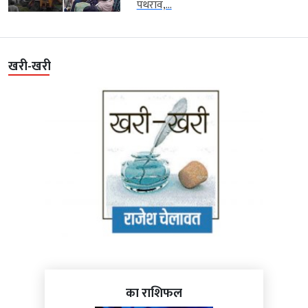
पथराव,...
खरी-खरी
का राशिफल