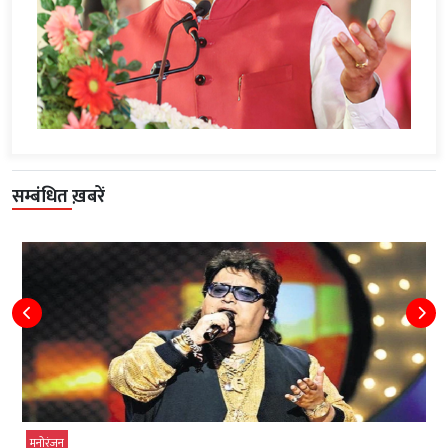
सम्बंधित ख़बरें
मनोरंजन