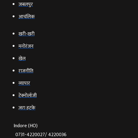
जबलपुर
आचंलिक
खरी-खरी
मनोरंजन
खेल
राजनीति
व्‍यापार
टेक्‍नोलॉजी
ज़रा हटके
Indore (HO)
0731-4220027/ 4220036