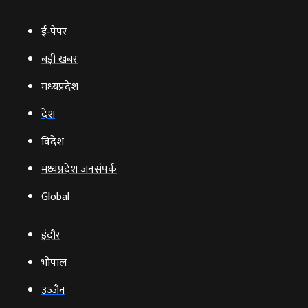
ई‑पेपर
बड़ी खबर
मध्‍यप्रदेश
देश
विदेश
मध्यप्रदेश जनसंपर्क
Global
इंदौर
भोपाल
उज्‍जैन