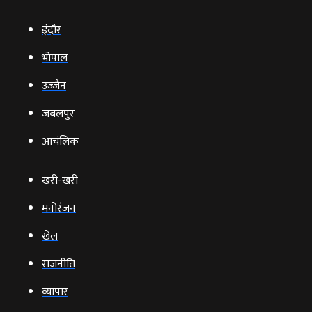
इंदौर
भोपाल
उज्‍जैन
जबलपुर
आचंलिक
खरी-खरी
मनोरंजन
खेल
राजनीति
व्‍यापार