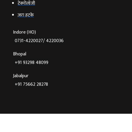
टेक्‍नोलॉजी
ज़रा हटके
Indore (HO)
0731-4220027/ 4220036
Bhopal
+91 93298 48099
Jabalpur
+91 75662 28278
©2026 Agnibaan , All Rights Reserved
Crafted With
♥
By Cloud Zappy