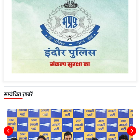
सम्बंधित ख़बरें