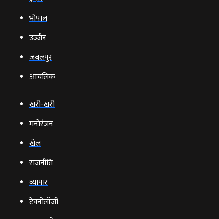
भोपाल
उज्‍जैन
जबलपुर
आचंलिक
खरी-खरी
मनोरंजन
खेल
राजनीति
व्‍यापार
टेक्‍नोलॉजी