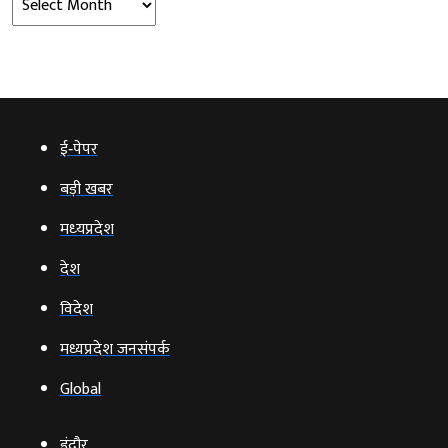
ई‑पेपर
बड़ी खबर
मध्‍यप्रदेश
देश
विदेश
मध्यप्रदेश जनसंपर्क
Global
इंदौर