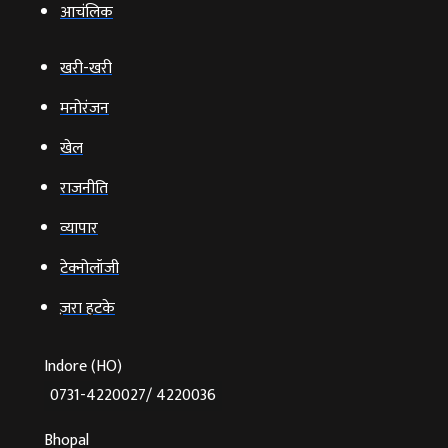
आचंलिक
खरी-खरी
मनोरंजन
खेल
राजनीति
व्‍यापार
टेक्‍नोलॉजी
ज़रा हटके
Indore (HO)
0731-4220027/ 4220036
Bhopal