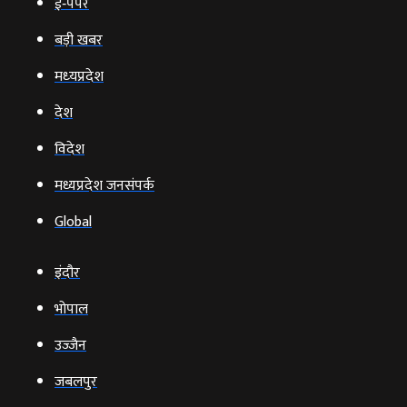
ई‑पेपर
बड़ी खबर
मध्‍यप्रदेश
देश
विदेश
मध्यप्रदेश जनसंपर्क
Global
इंदौर
भोपाल
उज्‍जैन
जबलपुर