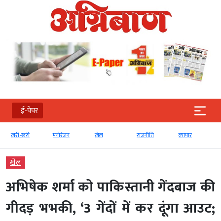
ई-पेपर
खरी-खरी
मनोरंजन
खेल
राजनीति
व्‍यापार
खेल
अभिषेक शर्मा को पाकिस्तानी गेंदबाज की
गीदड़ भभकी, ‘3 गेंदों में कर दूंगा आउट;