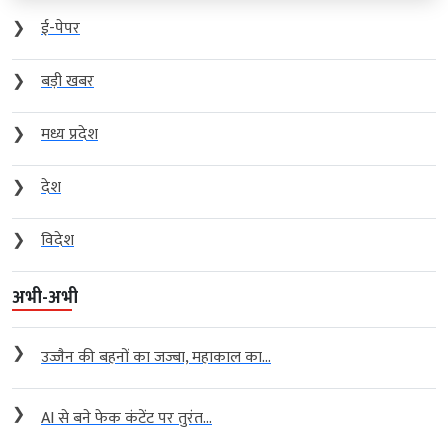
❯
ई-पेपर
❯
बड़ी खबर
❯
मध्य प्रदेश
❯
देश
❯
विदेश
अभी-अभी
❯
उज्जैन की बहनों का जज्बा, महाकाल का...
❯
AI से बने फेक कंटेंट पर तुरंत...