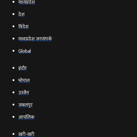
मध्‍यप्रदेश
देश
विदेश
मध्यप्रदेश जनसंपर्क
Global
इंदौर
भोपाल
उज्‍जैन
जबलपुर
आचंलिक
खरी-खरी