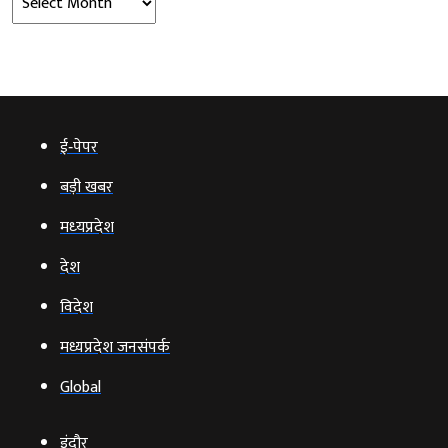
ई‑पेपर
बड़ी खबर
मध्‍यप्रदेश
देश
विदेश
मध्यप्रदेश जनसंपर्क
Global
इंदौर