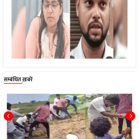
सम्बंधित ख़बरें