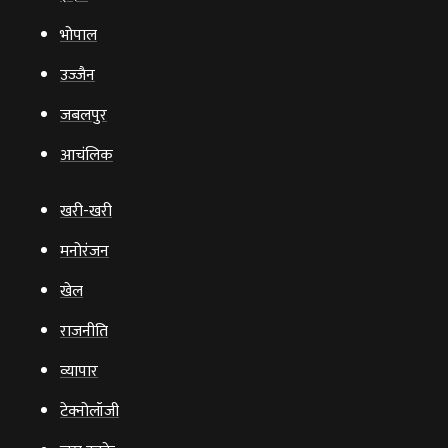
भोपाल
उज्‍जैन
जबलपुर
आचंलिक
खरी-खरी
मनोरंजन
खेल
राजनीति
व्‍यापार
टेक्‍नोलॉजी