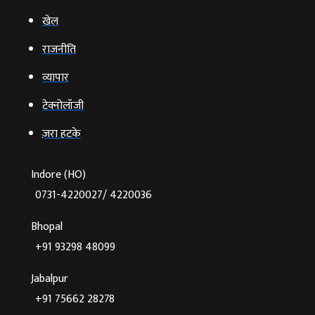
खेल
राजनीति
व्‍यापार
टेक्‍नोलॉजी
ज़रा हटके
Indore (HO)
0731-4220027/ 4220036
Bhopal
+91 93298 48099
Jabalpur
+91 75662 28278