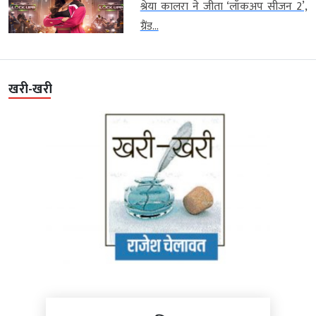
श्रेया कालरा ने जीता ‘लॉकअप सीजन 2’,
ग्रैंड...
खरी-खरी