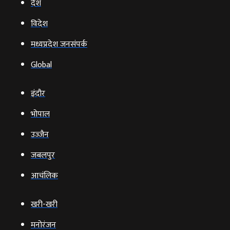
देश
विदेश
मध्यप्रदेश जनसंपर्क
Global
इंदौर
भोपाल
उज्‍जैन
जबलपुर
आचंलिक
खरी-खरी
मनोरंजन