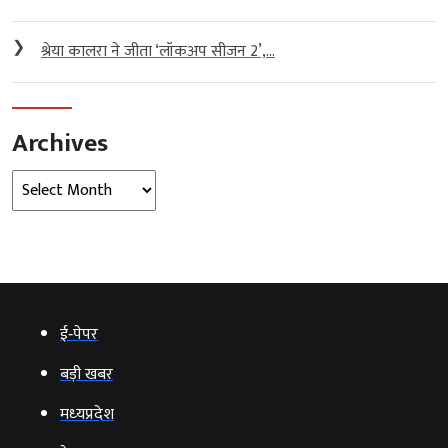
❯
श्रेया कालरा ने जीता ‘लॉकअप सीजन 2’,...
Archives
Archives
ई‑पेपर
बड़ी खबर
मध्‍यप्रदेश