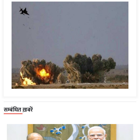
सम्बंधित ख़बरें