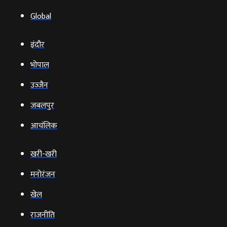
Global
इंदौर
भोपाल
उज्‍जैन
जबलपुर
आचंलिक
खरी-खरी
मनोरंजन
खेल
राजनीति