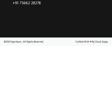
+91 75662 28278
©2026 Agnibaan , All Rights Reserved
Crafted With
♥
By Cloud Zappy