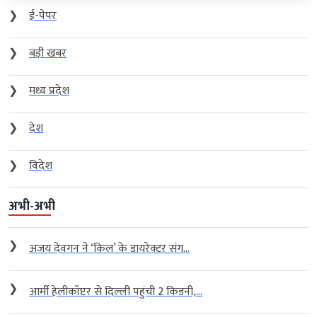
❯
ई-पेपर
❯
बड़ी खबर
❯
मध्य प्रदेश
❯
देश
❯
विदेश
अभी-अभी
❯
अजय देवगन ने ‘किल’ के डायरेक्टर संग...
❯
आर्मी हेलीकॉप्टर से दिल्ली पहुंची 2 किडनी,...