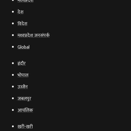
मध्‍यप्रदेश
देश
विदेश
मध्यप्रदेश जनसंपर्क
Global
इंदौर
भोपाल
उज्‍जैन
जबलपुर
आचंलिक
खरी-खरी