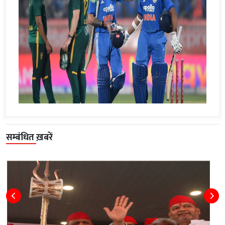
सम्बंधित ख़बरें