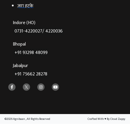
ज़रा हटके
Indore (HO)
0731-4220027/ 4220036
Bhopal
+91 93298 48099
Jabalpur
+91 75662 28278
©2026 Agnibaan , All Rights Reserved
Crafted With
♥
By Cloud Zappy