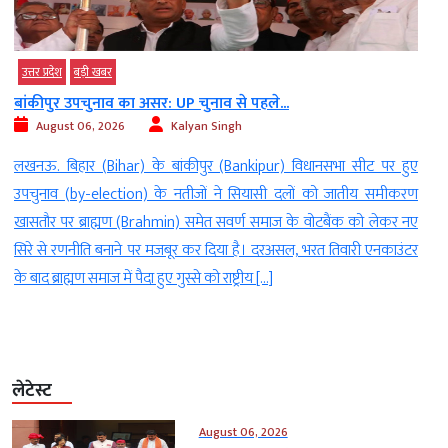
उत्तर प्रदेश
बड़ी खबर
UP : प्रतापगढ़ में भारी बारिश का कहर:...
August 06, 2026
Kalyan Singh
ए
प्रतापगढ़. उत्तर प्रदेश (UP) के प्रतापगढ़ (Pratapgarh) में गुरुवार तड़के एक
ण
दर्दनाक हादसा (Tragic accident) हो गया. लगातार बारिश के बीच नगर
ए
कोतवाली क्षेत्र के महुली मोहल्ले में करीब 100 साल पुराना जर्जर मकान (100-
र
year-old house collapses) अचानक भरभराकर गिर गया. हादसे के समय
मकान के एक कमरे में सो रहा पूरा परिवार मलबे में […]
लेटेस्ट
August 06, 2026