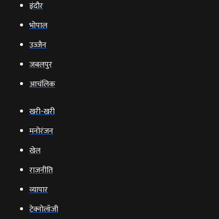
इंदौर
भोपाल
उज्‍जैन
जबलपुर
आचंलिक
खरी-खरी
मनोरंजन
खेल
राजनीति
व्‍यापार
टेक्‍नोलॉजी