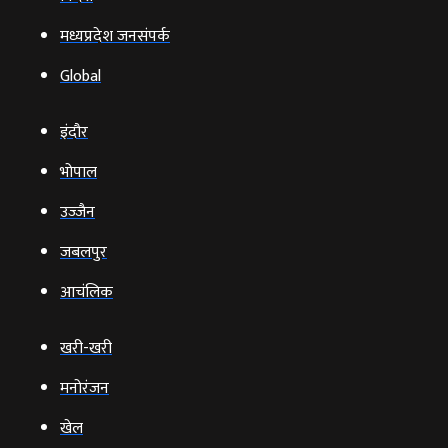
मध्यप्रदेश जनसंपर्क
Global
इंदौर
भोपाल
उज्‍जैन
जबलपुर
आचंलिक
खरी-खरी
मनोरंजन
खेल