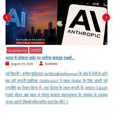
d
g
y
r
Uncategorized
टेक्‍नोलॉजी
d
भारत में लोकल सर्वर पर चलेगा क्लाउड एआई,...
.
August 05, 2026
AGNIBAN
नई दिल्ली । कृत्रिम बुद्धिमत्ता (ArtificialIntelligence) के क्षेत्र में तेजी से आगे
बढ़ रही कंपनी एंथ्रोपिक (Anthropic) ने भारत (India) के लिए अपनी नई
रणनीति का ऐलान किया है। इस योजना के तहत कंपनी के क्लाउड (Cloud)
एआई मॉडल अब भारत में मौजूद क्लाउड इंफ्रास्ट्रक्चर के माध्यम से उपलब्ध
कराए जाएंगे, जिससे संवेदनशील डाटा देश की […]