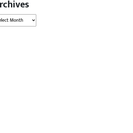
rchives
hives