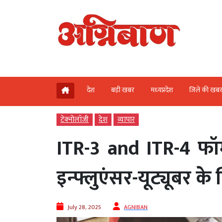
देश
बड़ी खबर
मध्‍यप्रदेश
जिले की खब
टेक्‍नोलॉजी
देश
व्‍यापार
ITR-3 and ITR-4 फॉर्म
इन्फ्लुएंसर-यूट्यूबर 
July 28, 2025
AGNIBAN