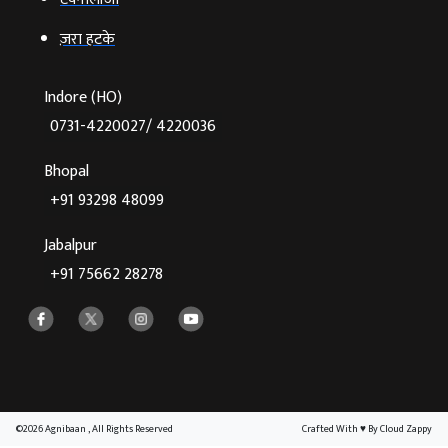
ज़रा हटके
Indore (HO)
0731-4220027/ 4220036
Bhopal
+91 93298 48099
Jabalpur
+91 75662 28278
©2026 Agnibaan , All Rights Reserved
Crafted With
♥
By Cloud Zappy