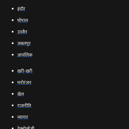
इंदौर
भोपाल
उज्‍जैन
जबलपुर
आचंलिक
खरी-खरी
मनोरंजन
खेल
राजनीति
व्‍यापार
टेक्‍नोलॉजी