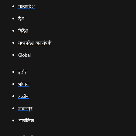
मध्‍यप्रदेश
देश
विदेश
मध्यप्रदेश जनसंपर्क
Global
इंदौर
भोपाल
उज्‍जैन
जबलपुर
आचंलिक