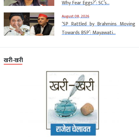
Why Fear Eggs?’: SC’s...
August 08, 2026
‘SP Rattled by Brahmins Moving
Towards BSP’: Mayawati...
खरी-खरी