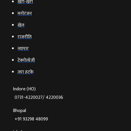
खरी-खरी
मनोरंजन
खेल
राजनीति
व्‍यापार
टेक्‍नोलॉजी
ज़रा हटके
Indore (HO)
0731-4220027/ 4220036
Bhopal
+91 93298 48099