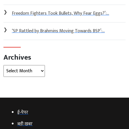
❯
Freedom Fighters Took Bullets, Why Fear Eggs?’:...
❯
‘SP Rattled by Brahmins Moving Towards BSP’:...
Archives
Archives
ई‑पेपर
बड़ी खबर