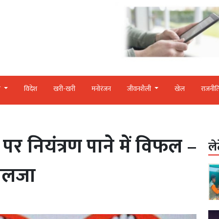
र
विदेश
खरी-खरी
मनोरंजन
जीवनशैली
खेल
राजनीत
र नियंत्रण पाने में विफल –
ले
सैलजा