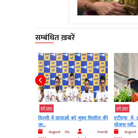
सम्बंधित ख़बरें
बड़ी खबर
बड़ी खबर
 को मुफ्त वितरित की
एटीएफ में इथेनॉल मिलाने की कोई
सीबीजी ऑफ
योजना नहीं...
स्थापित किय
Dainik
August 06,
Dainik
Augus