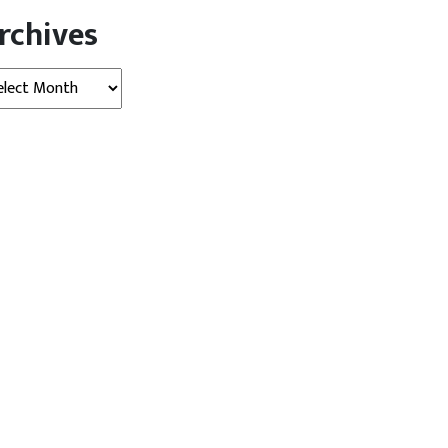
rchives
hives
 खबर
बड़ी खबर
्रेस सांसदों ने संसद परिसर में
CJP ने घोषित की राष्ट्रीय कार्यकारिणी,
ला विरोध...
अभिजीत दीपके...
August 06,
Dainik
August 06,
Ashish