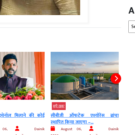
A
Arc
बड़ी खबर
बड़ी
टेक एश्योरेंस ढांचा
सरकार ‘बांटो और राज करो’ की नीति
कांग
ा जाएगा –...
पर...
निका
t 06,
Dainik
August 06,
Dainik