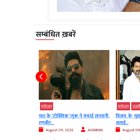
सम्बंधित ख़बरें
मनोरंजन
मनोरंजन
राजन
स रिलीज हुई इन
यश के ‘टॉक्सिक’ लुक ने मचाई सनसनी,
विजय के मुख्
रणबीर...
जताई...
AGNIBAN
August 09, 2026
AGNIBAN
August 09