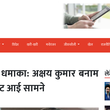
र
विदेश
खरी-खरी
मनोरंजन
जीवनशैली
खेल
राजनीत
धमाका: अक्षय कुमार बनाम
ले
ेट आई सामने