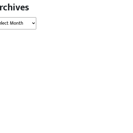
rchives
hives