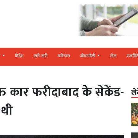
र
विदेश
खरी-खरी
मनोरंजन
जीवनशैली
खेल
राजनीत
ुक्त कार फरीदाबाद के सेकेंड-
ले
 थी