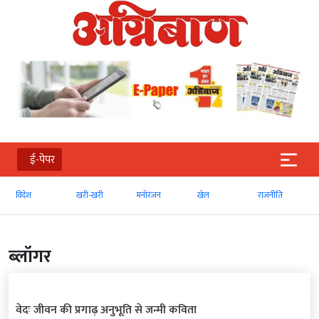
ई-पेपर
खरी-खरी
मनोरंजन
खेल
राजनीति
व्‍यापार
ब्‍लॉगर
वेदः जीवन की प्रगाढ़ अनुभूति से जन्मी कविता