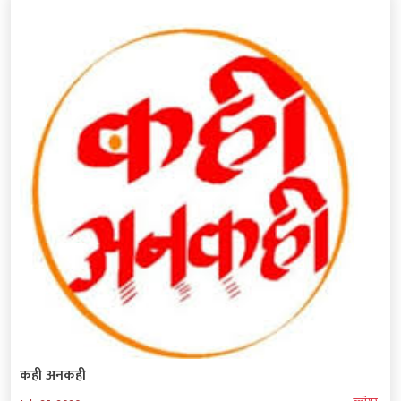
कही अनकही