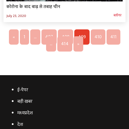
कोरोना के बाद बाढ़ से तबाह चीन
ब्‍लॉगर
July 23, 2020
«
1
…
407
408
409
410
411
…
414
»
ई‑पेपर
बड़ी खबर
मध्‍यप्रदेश
देश