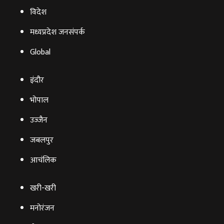
विदेश
मध्यप्रदेश जनसंपर्क
Global
इंदौर
भोपाल
उज्‍जैन
जबलपुर
आचंलिक
खरी-खरी
मनोरंजन