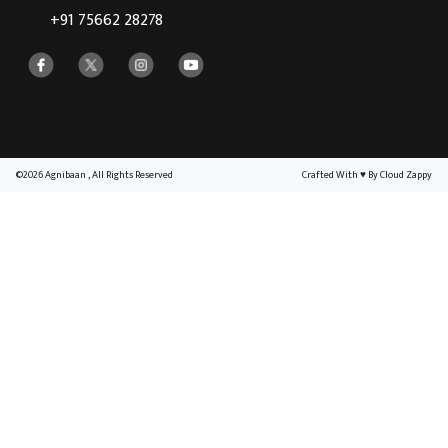
+91 75662 28278
©2026 Agnibaan , All Rights Reserved
Crafted With
♥
By Cloud Zappy