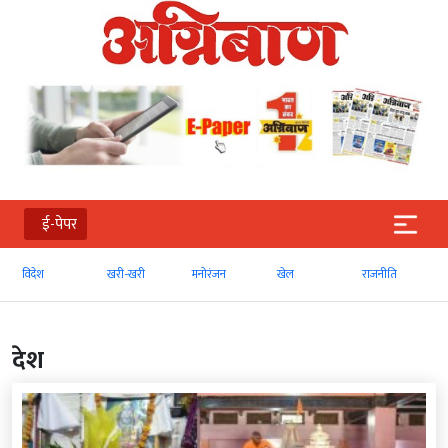
ई-पेपर
खरी-खरी
मनोरंजन
खेल
राजनीति
व्‍यापार
देश