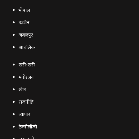
भोपाल
उज्‍जैन
जबलपुर
आचंलिक
खरी-खरी
मनोरंजन
खेल
राजनीति
व्‍यापार
टेक्‍नोलॉजी