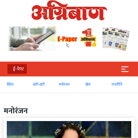
ई-पेपर
खरी-खरी
मनोरंजन
खेल
राजनीति
व्‍यापार
मनोरंजन