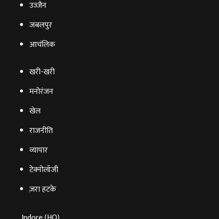
उज्‍जैन
जबलपुर
आचंलिक
खरी-खरी
मनोरंजन
खेल
राजनीति
व्‍यापार
टेक्‍नोलॉजी
ज़रा हटके
Indore (HO)