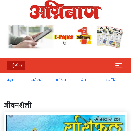
ई-पेपर
खरी-खरी
मनोरंजन
खेल
राजनीति
व्‍यापार
जीवनशैली