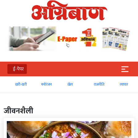
ई-पेपर
खरी-खरी
मनोरंजन
खेल
राजनीति
व्‍यापार
जीवनशैली