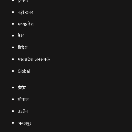
ई‑पेपर
बड़ी खबर
मध्‍यप्रदेश
देश
विदेश
मध्यप्रदेश जनसंपर्क
Global
इंदौर
भोपाल
उज्‍जैन
जबलपुर