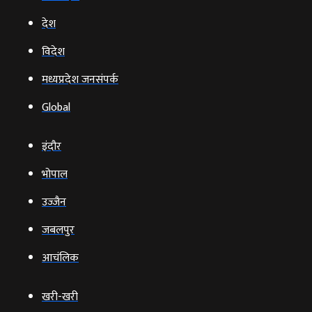
देश
विदेश
मध्यप्रदेश जनसंपर्क
Global
इंदौर
भोपाल
उज्‍जैन
जबलपुर
आचंलिक
खरी-खरी