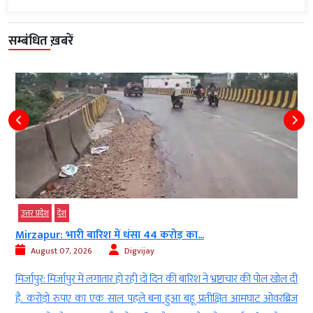
सम्बंधित ख़बरें
उत्तर प्रदेश
देश
Mirzapur: भारी बारिश में धंसा 44 करोड़ का...
August 07, 2026
Digvijay
ं
मिर्जापुर: मिर्जापुर में लगातार हो रही दो दिन की बारिश ने भ्रष्टाचार की पोल खोल दी
ह
है. करोड़ों रुपए का एक साल पहले बना हुआ बहू प्रतीक्षित आमघाट ओवरब्रिज