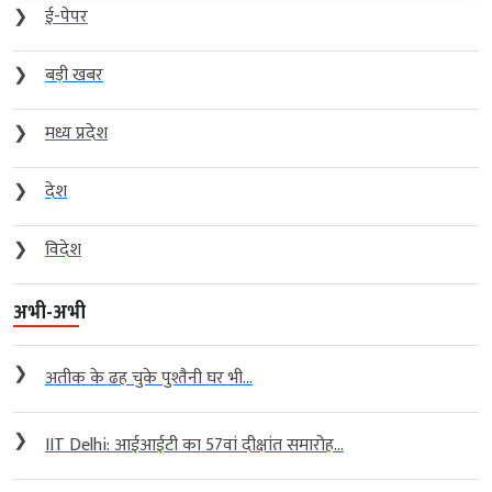
❯
ई-पेपर
❯
बड़ी खबर
❯
मध्य प्रदेश
❯
देश
❯
विदेश
अभी-अभी
❯
अतीक के ढह चुके पुश्तैनी घर भी...
❯
IIT Delhi: आईआईटी का 57वां दीक्षांत समारोह...