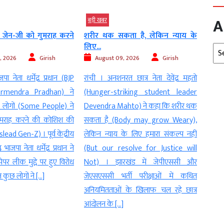
A
बड़ी खबर
बड़ी 
ता है, लेकिन न्याय के
बिहार सरकार गुणवत्तापूर्ण शिक्षा, बेहतर
भोपाल
परीक्षा व्यवस्था और...
‘हर घर
Arc
, 2026
Girish
August 09, 2026
Girish
Au
त छात्र नेता देवेंद्र महतो
पटना । मुख्यमंत्री सम्राट चौधरी (Chief
भोपाल
riking student leader
Minister Samrat Choudhary) ने कहा
Mini
hto) ने कहा कि शरीर थक
कि बिहार सरकार (Bihar Government)
निवास
ody may grow Weary),
गुणवत्तापूर्ण शिक्षा, बेहतर परीक्षा व्यवस्था और
hoist
के लिए हमारा संकल्प नहीं
छात्रों के उज्ज्वल भविष्य के लिए (To
Resid
solve for Justice will
Quality Education, an improved
शुभा
खंड में जेपीएससी और
Examination System and Bright
Tira
्ती परीक्षाओं में कथित
Future of Students) प्रतिबद्ध है (Is
राष्
 के खिलाफ चल रहे छात्र
Committed) । बिहार के मुख्यमंत्री सम्राट
पहुंचान
]
चौधरी ने राज्य की शिक्षा व्यवस्था […]
[…]