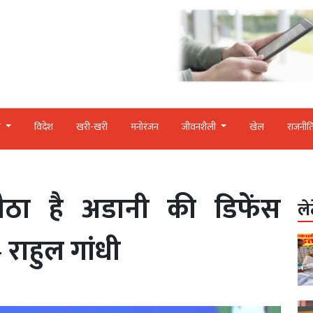
र
विदेश
खरी-खरी
मनोरंजन
जीवनशैली
खेल
राजनीत
ैठा है अडानी की डिफेंस
ले
 – राहुल गांधी