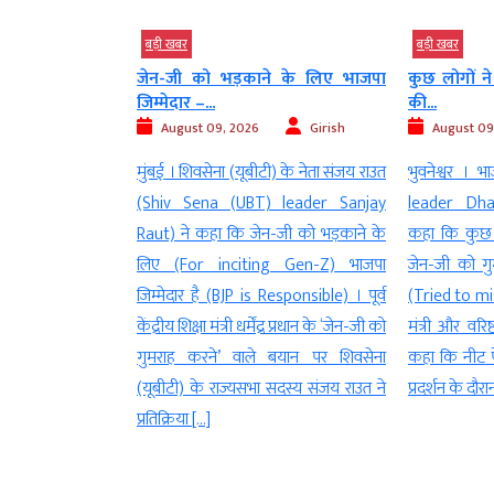
बड़ी खबर
बड़ी खबर
े के लिए भाजपा
कुछ लोगों ने जेन-जी को गुमराह करने
शरीर थक सक
की...
लिए...
Girish
August 09, 2026
Girish
August 09
ी) के नेता संजय राउत
भुवनेश्वर । भाजपा नेता धर्मेंद्र प्रधान (BJP
रांची । अनशनर
 leader Sanjay
leader Dharmendra Pradhan) ने
(Hunger-st
-जी को भड़काने के
कहा कि कुछ लोगों (Some People) ने
Devendra Ma
g Gen-Z) भाजपा
जेन-जी को गुमराह करने की कोशिश की
सकता है (B
esponsible) । पूर्व
(Tried to mislead Gen-Z) । पूर्व केंद्रीय
लेकिन न्याय 
ंद्र प्रधान के ‘जेन-जी को
मंत्री और वरिष्ठ भाजपा नेता धर्मेंद्र प्रधान ने
(But our re
 बयान पर शिवसेना
कहा कि नीट पेपर लीक मुद्दे पर हुए विरोध
Not) । झार
सदस्य संजय राउत ने
प्रदर्शन के दौरान कुछ लोगों ने […]
जेएसएससी भर
अनियमितताओं
आंदोलन के […