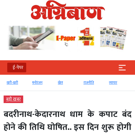
ई-पेपर
खरी-खरी
मनोरंजन
खेल
राजनीति
व्‍यापार
टेक
बड़ी खबर
बदरीनाथ-केदारनाथ धाम के कपाट बंद
होने की तिथि घोषित.. इस दिन शुरू होगी