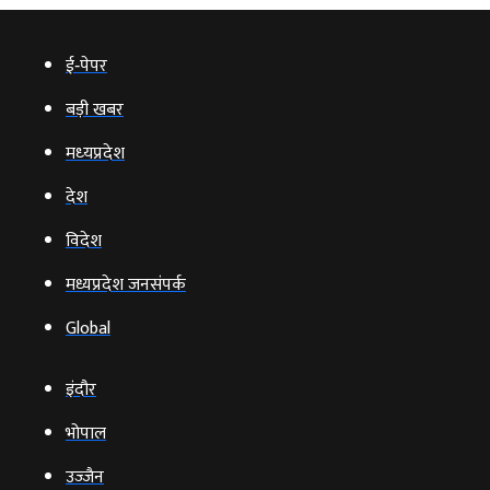
ई‑पेपर
बड़ी खबर
मध्‍यप्रदेश
देश
विदेश
मध्यप्रदेश जनसंपर्क
Global
इंदौर
भोपाल
उज्‍जैन