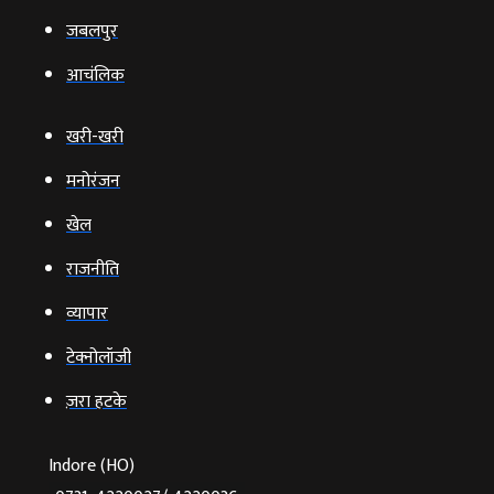
जबलपुर
आचंलिक
खरी-खरी
मनोरंजन
खेल
राजनीति
व्‍यापार
टेक्‍नोलॉजी
ज़रा हटके
Indore (HO)