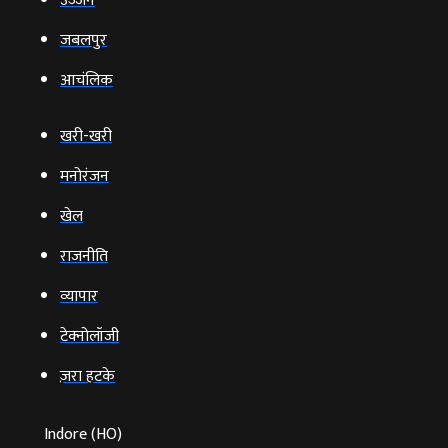
उज्‍जैन
जबलपुर
आचंलिक
खरी-खरी
मनोरंजन
खेल
राजनीति
व्‍यापार
टेक्‍नोलॉजी
ज़रा हटके
Indore (HO)