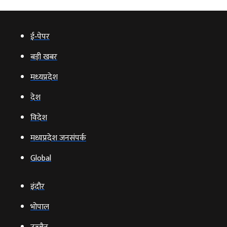
ई‑पेपर
बड़ी खबर
मध्‍यप्रदेश
देश
विदेश
मध्यप्रदेश जनसंपर्क
Global
इंदौर
भोपाल