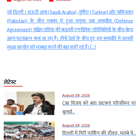
 और पाकिस्तान
नई दिल्ली। अमेरिका और ईरान (America and Iran) के बीच जारी
ता (Defense
बीच राष्ट्रपति डोनाल्ड ट्रंप (American President Donald Trump
 के बीच बेहद
बयान दिया है। ट्रंप को उम्मीद है कि दोनों देशों के बीच चल रही बातच
झौते में आपसी
किसी समझौते तक पहुंच सकती है। उन्होंने कहा कि बातचीत सही दिश
बढ़ […]
लेटेस्ट
August 08, 2026
CM विजय को बड़ा झटका! परिसीमन पर
बुलाई...
August 08, 2026
दिल्ली में गिरी पार्किंग की दीवार, मलबे में...