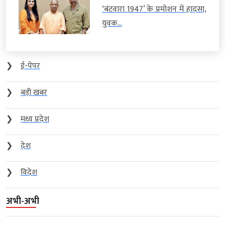
‘बंटवारा 1947’ के प्रमोशन में हादसा,
युवक...
❯
ई-पेपर
❯
बड़ी खबर
❯
मध्य प्रदेश
❯
देश
❯
विदेश
अभी-अभी