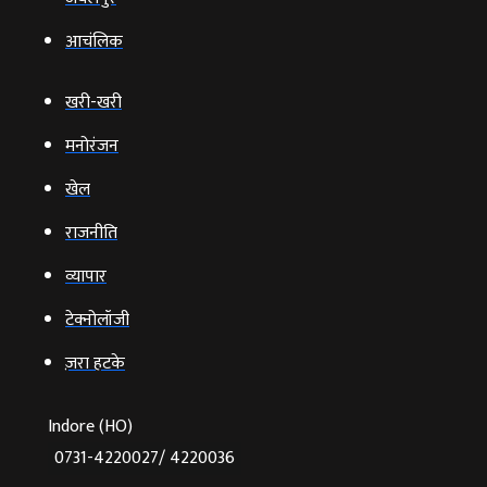
आचंलिक
खरी-खरी
मनोरंजन
खेल
राजनीति
व्‍यापार
टेक्‍नोलॉजी
ज़रा हटके
Indore (HO)
0731-4220027/ 4220036