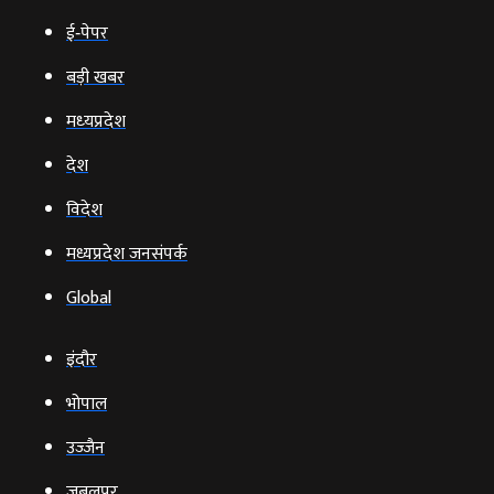
ई‑पेपर
बड़ी खबर
मध्‍यप्रदेश
देश
विदेश
मध्यप्रदेश जनसंपर्क
Global
इंदौर
भोपाल
उज्‍जैन
जबलपुर