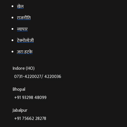
खेल
राजनीति
व्‍यापार
टेक्‍नोलॉजी
ज़रा हटके
Indore (HO)
0731-4220027/ 4220036
Bhopal
+91 93298 48099
Jabalpur
+91 75662 28278