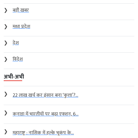
❯
बड़ी खबर
❯
मध्य प्रदेश
❯
देश
❯
विदेश
अभी-अभी
❯
22 लाख खर्च कर इंसान बना ‘कुत्ता’?...
❯
कनाडा में भारतीयों पर बढ़ा एक्शन, 6...
❯
महाराष्ट्र : नासिक में हल्के भूकंप के...