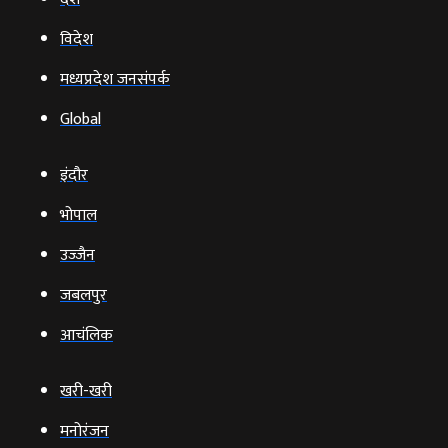
विदेश
मध्यप्रदेश जनसंपर्क
Global
इंदौर
भोपाल
उज्‍जैन
जबलपुर
आचंलिक
खरी-खरी
मनोरंजन