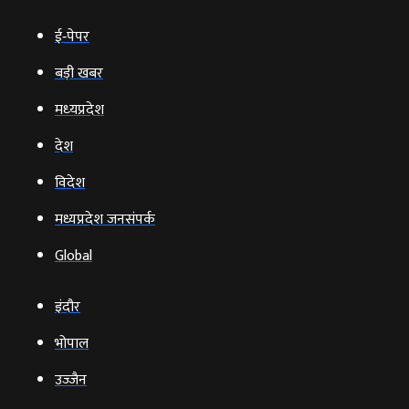
ई‑पेपर
बड़ी खबर
मध्‍यप्रदेश
देश
विदेश
मध्यप्रदेश जनसंपर्क
Global
इंदौर
भोपाल
उज्‍जैन