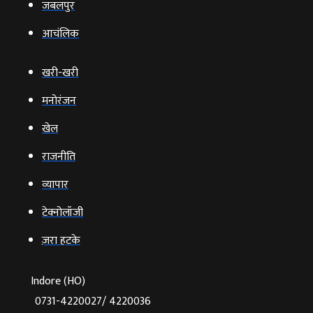
जबलपुर
आचंलिक
खरी-खरी
मनोरंजन
खेल
राजनीति
व्‍यापार
टेक्‍नोलॉजी
ज़रा हटके
Indore (HO)
0731-4220027/ 4220036