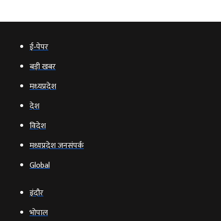
ई‑पेपर
बड़ी खबर
मध्‍यप्रदेश
देश
विदेश
मध्यप्रदेश जनसंपर्क
Global
इंदौर
भोपाल