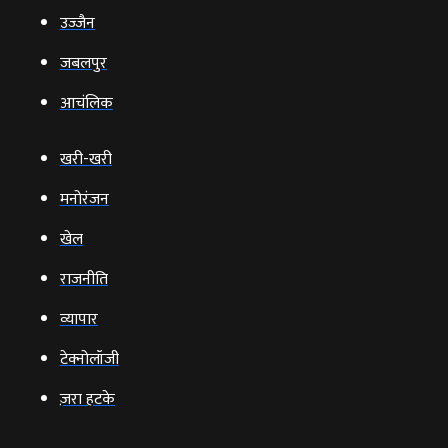
उज्‍जैन
जबलपुर
आचंलिक
खरी-खरी
मनोरंजन
खेल
राजनीति
व्‍यापार
टेक्‍नोलॉजी
ज़रा हटके