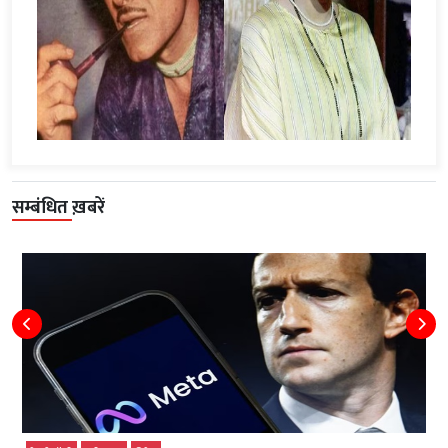
सम्बंधित ख़बरें