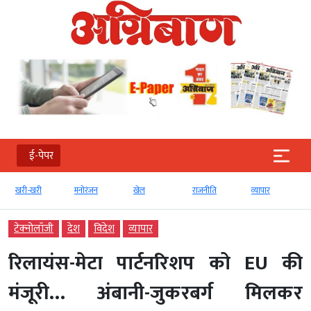
ई-पेपर
खरी-खरी
मनोरंजन
खेल
राजनीति
व्‍यापार
टेक्‍नोलॉजी
देश
विदेश
व्‍यापार
रिलायंस-मेटा पार्टनरिशप को EU की
मंजूरी… अंबानी-जुकरबर्ग मिलकर