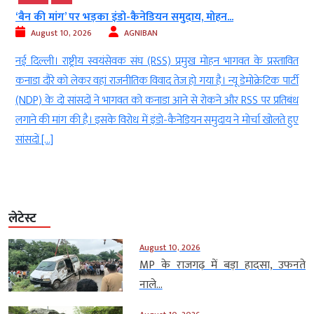
पाकिस्तान में मिला प्लास्टिक तोड़ने वाला फंगस, 2...
August 10, 2026
AGNIBAN
वित
इस्लामाबाद। प्लास्टिक प्रदूषण (Plastic Pollution) से जूझ रही दुनिया के बीच
्टी
पाकिस्तान (Pakistan) से सामने आई एक वैज्ञानिक खोज ने कचरा प्रबंधन के
बंध
क्षेत्र में नई संभावनाएं पैदा की हैं। इस्लामाबाद के एक नगरपालिका कचरा निपटान
हुए
स्थल की मिट्टी से अलग किए गए एस्परगिलस ट्यूबिंगेंसिस नामक फंगस में ऐसे
प्लास्टिक को तोड़ने की क्षमता पाई […]
लेटेस्ट
August 10, 2026
MP के राजगढ़ में बड़ा हादसा, उफनते
नाले...