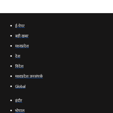
ई‑पेपर
बड़ी खबर
मध्‍यप्रदेश
देश
विदेश
मध्यप्रदेश जनसंपर्क
Global
इंदौर
भोपाल