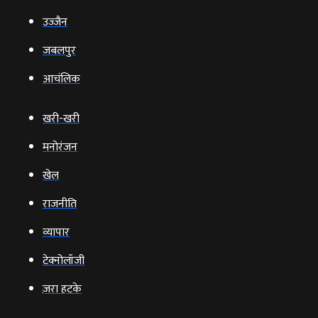
उज्‍जैन
जबलपुर
आचंलिक
खरी-खरी
मनोरंजन
खेल
राजनीति
व्‍यापार
टेक्‍नोलॉजी
ज़रा हटके