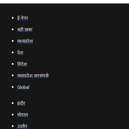
ई‑पेपर
बड़ी खबर
मध्‍यप्रदेश
देश
विदेश
मध्यप्रदेश जनसंपर्क
Global
इंदौर
भोपाल
उज्‍जैन