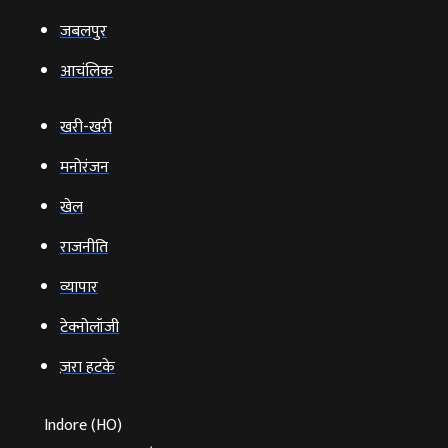
जबलपुर
आचंलिक
खरी-खरी
मनोरंजन
खेल
राजनीति
व्‍यापार
टेक्‍नोलॉजी
ज़रा हटके
Indore (HO)