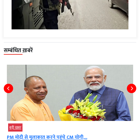
सम्बंधित ख़बरें
़ी खबर
बड़ी खब
 मोदी से मुलाकात करने पहुंचे CM योगी,...
सपा सम