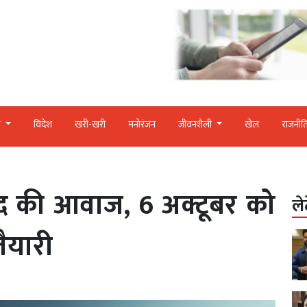
र
विदेश
खरी-खरी
मनोरंजन
जीवनशैली
खेल
राजनीत
लंद की आवाज, 6 अक्टूबर को
ले
तैयारी